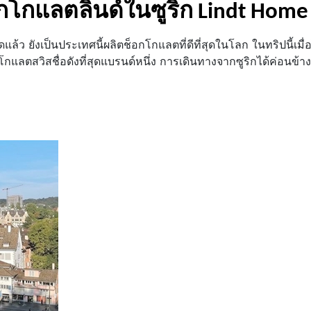
ช็อกโกแลตลินด์ในซูริก Lindt Hom
แล้ว ยังเป็นประเทศนี้ผลิตช็อกโกแลตที่ดีที่สุดในโลก ในทริปนี้เมื่
แลตสวิสชื่อดังที่สุดแบรนด์หนึ่ง การเดินทางจากซูริกได้ค่อนข้างง่า