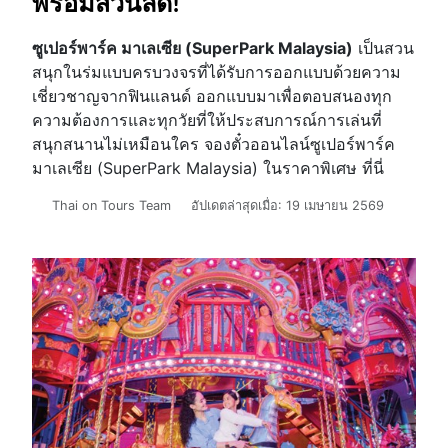
พร้อมส่วนลด!
ซูเปอร์พาร์ค มาเลเซีย (SuperPark Malaysia)
เป็นสวน
สนุกในร่มแบบครบวงจรที่ได้รับการออกแบบด้วยความ
เชี่ยวชาญจากฟินแลนด์ ออกแบบมาเพื่อตอบสนองทุก
ความต้องการและทุกวัยที่ให้ประสบการณ์การเล่นที่
สนุกสนานไม่เหมือนใคร จองตั๋วออนไลน์ซูเปอร์พาร์ค
มาเลเซีย (SuperPark Malaysia) ในราคาพิเศษ ที่นี่
รายละเอียด
Thai on Tours Team
อัปเดตล่าสุดเมื่อ: 19 เมษายน 2569