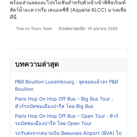
พร้อมส่วนลดและโปรโมชั่นสำหรับตั๋วเข้าเข้าพิพิธภัณฑ์
สัตว์น้ำอะควาเรีย เคแอลซีซี (Aquaria KLCC) มาเลเซีย
ที่นี่
รายละเอียด
Thai on Tours Team
อัปเดตล่าสุดเมื่อ: 19 เมษายน 2569
บทความล่าสุด
P&R Bouillon Luxembourg : จุดจอดแล้วจร P&R
Bouillon
Paris Hop On Hop Off Bus – Big Bus Tour :
ทัวร์รถบัสชมเมืองปารีส โดย Big Bus
Paris Hop On Hop Off Bus – Open Tour : ทัวร์
รถบัสชมเมืองปารีส โดย Open Tour
รถรับส่งจากสนามบิน Beauvais Airport (BVA) ไป