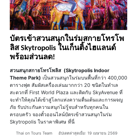
บัตรเข้าสวนสนุกในร่มสกายโทรโพ
ลิส Skytropolis ในเก็นติ้งไฮแลนด์
พร้อมส่วนลด!
สวนสนุกสกายโทรโพลิส (Skytropolis Indoor
Theme Park)
เป็นสวนสนุกในร่มบนพื้นที่กว่า 400,000
ตารางฟุต สัมผัสเครื่องเล่นมากกว่า 20 ชนิดในทำเล
สะดวกที่ First World Plaza และติดกับ SkyAvenue ที่
จะทำให้คุณได้เข้าสู่โลกแห่งความตื่นเต้นและการผจญ
ภัย รับประกันความสนุกไม่รู้จบสำหรับทุกคนใน
ครอบครัว จองตั๋วออนไลน์บัตรเข้าสวนสนุกในร่ม
Skytropolis ในราคาพิเศษ ที่นี่
รายละเอียด
Thai on Tours Team
อัปเดตล่าสุดเมื่อ: 19 เมษายน 2569