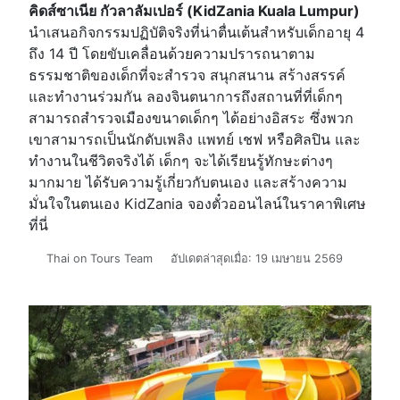
คิดส์ซาเนีย กัวลาลัมเปอร์ (KidZania Kuala Lumpur)
นำเสนอกิจกรรมปฏิบัติจริงที่น่าตื่นเต้นสำหรับเด็กอายุ 4
ถึง 14 ปี โดยขับเคลื่อนด้วยความปรารถนาตาม
ธรรมชาติของเด็กที่จะสำรวจ สนุกสนาน สร้างสรรค์
และทำงานร่วมกัน ลองจินตนาการถึงสถานที่ที่เด็กๆ
สามารถสำรวจเมืองขนาดเด็กๆ ได้อย่างอิสระ ซึ่งพวก
เขาสามารถเป็นนักดับเพลิง แพทย์ เชฟ หรือศิลปิน และ
ทำงานในชีวิตจริงได้ เด็กๆ จะได้เรียนรู้ทักษะต่างๆ
มากมาย ได้รับความรู้เกี่ยวกับตนเอง และสร้างความ
มั่นใจในตนเอง KidZania จองตั๋วออนไลน์ในราคาพิเศษ
ที่นี่
รายละเอียด
Thai on Tours Team
อัปเดตล่าสุดเมื่อ: 19 เมษายน 2569