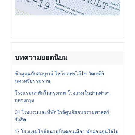
บทความยอดนิยม
ข้อมูลฉบับสมบูรณ์ ไหว้ขอพรไอ้ไข่ วัดเจดีย์
นครศรีธรรมราช
โรงแรมน่าพักในกรุงเทพ โรงแรมในย่านต่างๆ
กลางกรุง
31 โรงแรมและที่พักใกล้ศูนย์สอบธรรมศาสตร์
รังสิต
17 โรงแรมใกล้สนามบินดอนเมือง พักผ่อนอุ่นใจไม่