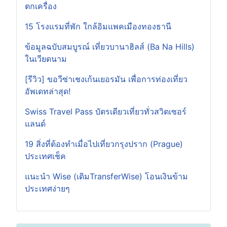
ตกเครื่อง
15 โรงแรมที่พัก ใกล้อิมแพคเมืองทองธานี
ข้อมูลฉบับสมบูรณ์ เที่ยวบานาฮิลส์ (Ba Na Hills)
ในเวียดนาม
[รีวิว] ขอวีซ่าเชงเก้นเยอรมัน เพื่อการท่องเที่ยว
อัพเดทล่าสุด!
Swiss Travel Pass บัตรเดียวเที่ยวทั่วสวิตเซอร์
แลนด์
19 สิ่งที่ต้องทำเมื่อไปเที่ยวกรุงปราก (Prague)
ประเทศเช็ค
แนะนำ Wise (เดิมTransferWise) โอนเงินข้าม
ประเทศง่ายๆ