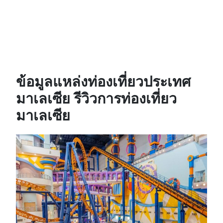
ข้อมูลแหล่งท่องเที่ยวประเทศ
มาเลเซีย รีวิวการท่องเที่ยว
มาเลเซีย